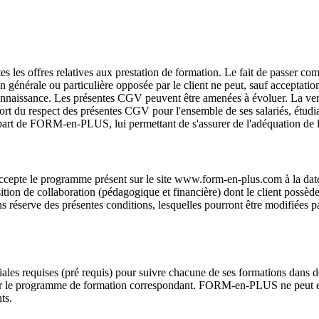
s les offres relatives aux prestation de formation. Le fait de passer co
 générale ou particulière opposée par le client ne peut, sauf acceptati
nnaissance. Les présentes CGV peuvent être amenées à évoluer. La version
t du respect des présentes CGV pour l'ensemble de ses salariés, étudian
 part de FORM-en-PLUS, lui permettant de s'assurer de l'adéquation de l'
accepte le programme présent sur le site www.form-en-plus.com à la d
sition de collaboration (pédagogique et financière) dont le client poss
sans réserve des présentes conditions, lesquelles pourront être modifié
 requises (pré requis) pour suivre chacune de ses formations dans des c
fiés sur le programme de formation correspondant. FORM-en-PLUS ne peut
ts.