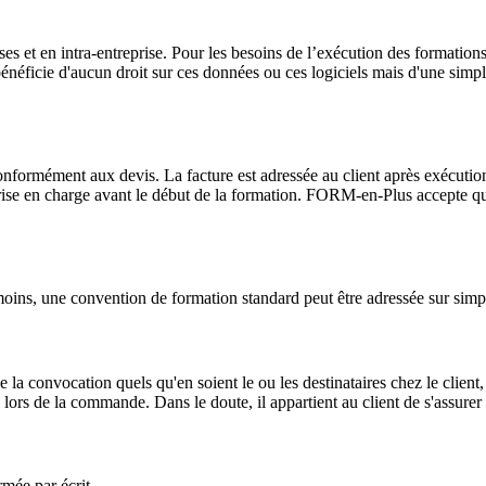
es et en intra-entreprise. Pour les besoins de l’exécution des formatio
 bénéficie d'aucun droit sur ces données ou ces logiciels mais d'une simpl
nformément aux devis. La facture est adressée au client après exécutio
rise en charge avant le début de la formation. FORM-en-Plus accepte qu
moins, une convention de formation standard peut être adressée sur sim
 convocation quels qu'en soient le ou les destinataires chez le client,
ors de la commande. Dans le doute, il appartient au client de s'assurer de
rmée par écrit.