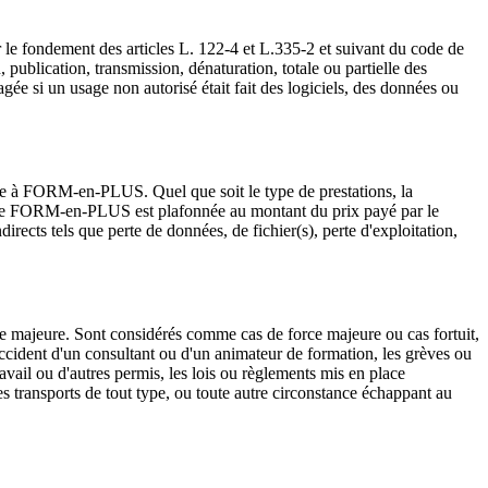
ur le fondement des articles L. 122-4 et L.335-2 et suivant du code de
publication, transmission, dénaturation, totale ou partielle des
gagée si un usage non autorisé était fait des logiciels, des données ou
re à FORM-en-PLUS. Quel que soit le type de prestations, la
é de FORM-en-PLUS est plafonnée au montant du prix payé par le
ects tels que perte de données, de fichier(s), perte d'exploitation,
e majeure. Sont considérés comme cas de force majeure ou cas fortuit,
l'accident d'un consultant ou d'un animateur de formation, les grèves ou
avail ou d'autres permis, les lois ou règlements mis en place
s transports de tout type, ou toute autre circonstance échappant au