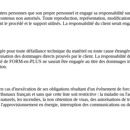
'autres personnes que son propre personnel et engage sa responsabilité s
ontenus non autorisés. Toute reproduction, représentation, modification, 
t le procédé et le support utilisés. La responsabilité du client serait en
 pour toute défaillance technique du matériel ou toute cause étrangè
isation des dommages directs prouvés par le client. La responsabilit
ilité de FORM-en-PLUS ne saurait être engagée au titre des dommages indir
ion.
 cas d'inexécution de ses obligations résultant d'un événement de forc
bunaux français et sans que cette liste soit restrictive : la maladie ou 
urels, les incendies, la non obtention de visas, des autorisations de tr
de l'approvisionnement en énergie, interruption des communications ou de