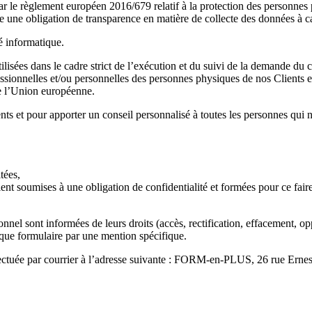
ar le règlement européen 2016/679 relatif à la protection des personnes
e une obligation de transparence en matière de collecte des données à c
é informatique.
ilisées dans le cadre strict de l’exécution et du suivi de la demande du cl
essionnelles et/ou personnelles des personnes physiques de nos Clients 
de l’Union européenne.
nts et pour apporter un conseil personnalisé à toutes les personnes qui no
tées,
ient soumises à une obligation de confidentialité et formées pour ce faire
nel sont informées de leurs droits (accès, rectification, effacement, opp
aque formulaire par une mention spécifique.
ffectuée par courrier à l’adresse suivante : FORM-en-PLUS, 26 rue Ern