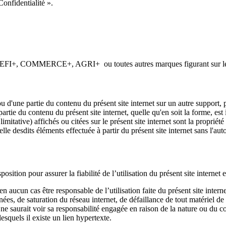
Confidentialité ».
OMMERCE+, AGRI+ ou toutes autres marques figurant sur le présent
ou d'une partie du contenu du présent site internet sur un autre support,
 partie du contenu du présent site internet, quelle qu'en soit la forme, es
 limitative) affichés ou citées sur le présent site internet sont la propri
ielle desdits éléments effectuée à partir du présent site internet sans l'a
on pour assurer la fiabilité de l’utilisation du présent site internet e
ucun cas être responsable de l’utilisation faite du présent site int
ées, de saturation du réseau internet, de défaillance de tout matériel d
saurait voir sa responsabilité engagée en raison de la nature ou du cont
esquels il existe un lien hypertexte.